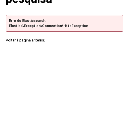
Erro do Elasticsearch:
Elastica\Exception\Connection\HttpException
Voltar à página anterior.