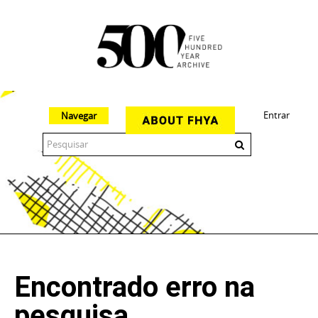
Entrar
Navegar
The 500 Year Archive is an experimental digital research tool
Encontrado erro na
pesquisa