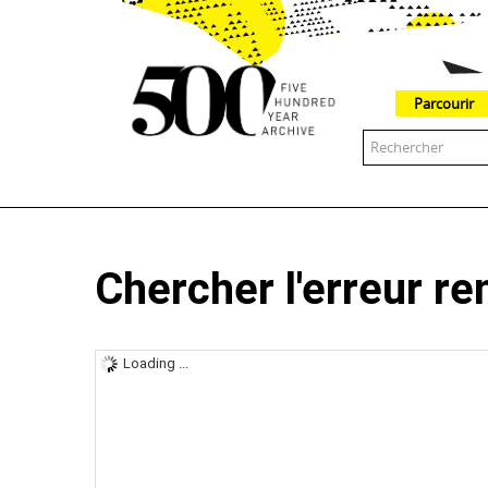
Parcourir
The 500 Year Archive is an experimental digital research tool
Chercher l'erreur r
Loading ...