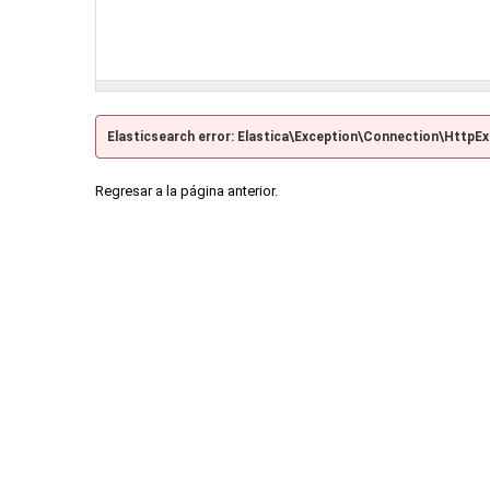
Elasticsearch error: Elastica\Exception\Connection\HttpE
Regresar a la página anterior.