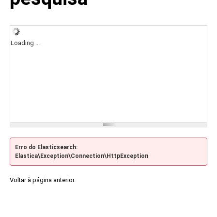
Loading ...
Erro do Elasticsearch:
Elastica\Exception\Connection\HttpException
Voltar à página anterior.