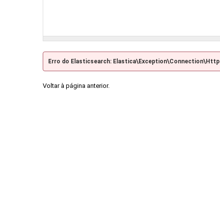
Erro do Elasticsearch: Elastica\Exception\Connection\Htt
Voltar à página anterior.