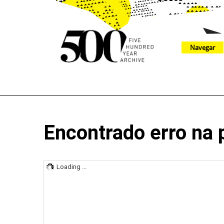
Navegar
The 500 Year Archive is an experimental digital research tool
Encontrado erro na 
Loading ...