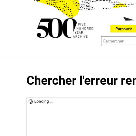
Parcourir
The 500 Year Archive is an experimental digital research tool
Chercher l'erreur r
Loading ...