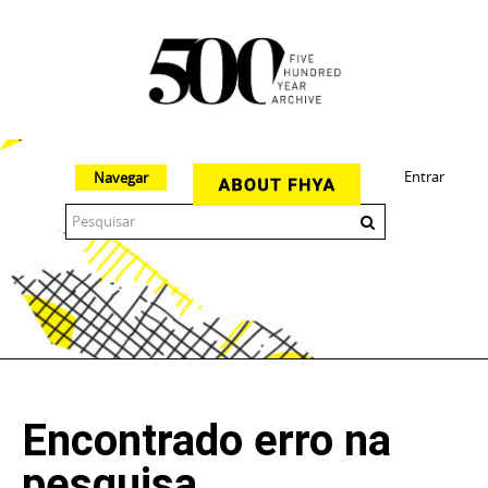
Entrar
Navegar
The 500 Year Archive is an experimental digital research tool
Encontrado erro na
pesquisa